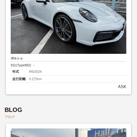
ポルシェ
911(Type992) －
年式
R6/2024
走行距離
0.2万km
ASK
BLOG
ブログ