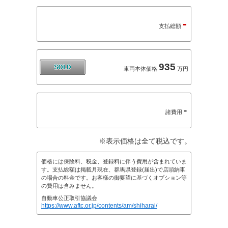
-
支払総額
935
車両本体価格
万円
-
諸費用
※表示価格は全て税込です。
価格には保険料、税金、登録料に伴う費用が含まれていま
す。支払総額は掲載月現在、群馬県登録(届出)で店頭納車
の場合の料金です。お客様の御要望に基づくオプション等
の費用は含みません。
自動車公正取引協議会
https://www.aftc.or.jp/contents/am/shiharai/