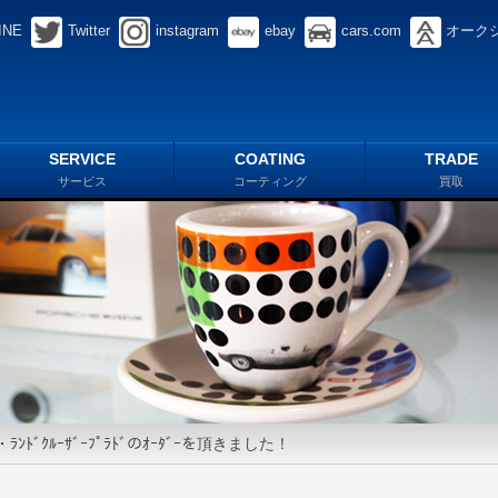
INE
Twitter
instagram
ebay
cars.com
オーク
SERVICE
COATING
TRADE
サービス
コーティング
買取
ﾞｸﾙｰｻﾞｰﾌﾟﾗﾄﾞのｵｰﾀﾞｰを頂きました！