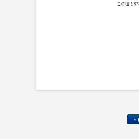
この度も弊
«