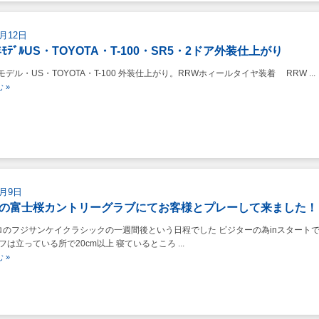
9月12日
年ﾓﾃﾞﾙUS・TOYOTA・T-100・SR5・2ドア外装仕上がり
モデル・US・TOYOTA・T-100 外装仕上がり。RRWホィールタイヤ装着 RRW ...
 »
9月9日
の富士桜カントリーグラブにてお客様とプレーして来ました！
のフジサンケイクラシックの一週間後という日程でした ビジターの為inスタート
は立っている所で20cm以上 寝ているところ ...
 »