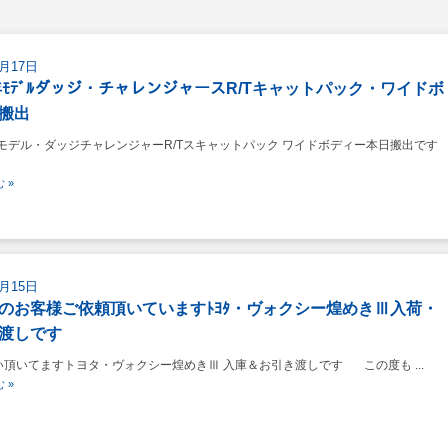
9月17日
1年ﾓﾃﾞﾙダッジ・チャレンジャースR/Tキャットパック・ワイドボ
搬出
年モデル・ダッジチャレンジャーR/Tスキャットパック ワイドボディー本日搬出で
 »
9月15日
のお客様ご依頼頂いていますﾄﾖﾀ・ヴォクシー煌めきⅢ入荷・
渡しです
頂いてますトヨタ・ヴォクシー煌めきⅢ 入庫＆お引き渡しです この度も ...
 »