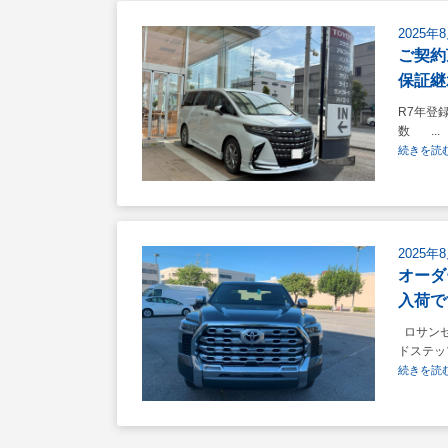
2025年
ご契約
保証継
R7年登
数 ...
続きを読む
2025年
オーダ
入荷で
ロサンゼ
ドステッ
続きを読む