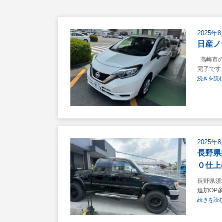
2025年
日産ノ
高崎市の
完了です .
続きを読む
2025年
長野県
０仕上
長野県須
追加OP多
続きを読む