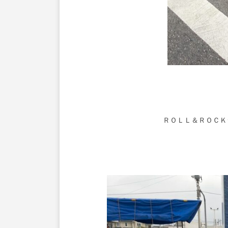
ＲＯＬＬ＆ＲＯＣＫ