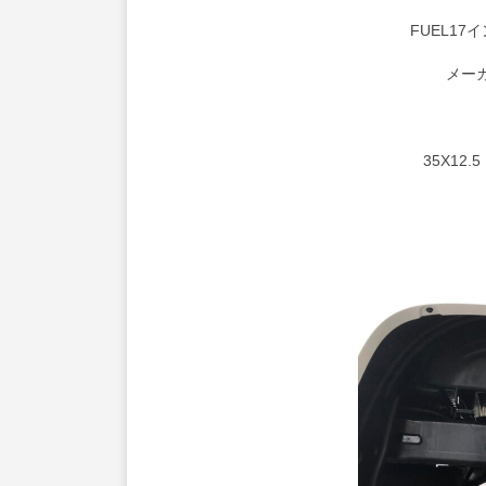
FUEL1
メー
35X1