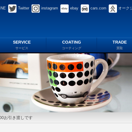
INE
Twitter
instagram
ebay
cars.com
オーク
SERVICE
COATING
TRADE
サービス
コーティング
買取
100お引き渡しです