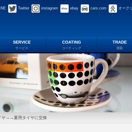
INE
Twitter
instagram
ebay
cars.com
オーク
SERVICE
COATING
TRADE
サービス
コーティング
買取
スタイヤ→→夏用タイヤに交換