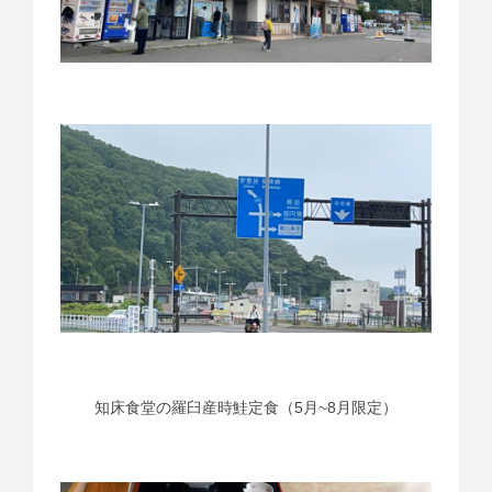
知床食堂の羅臼産時鮭定食（5月~8月限定）