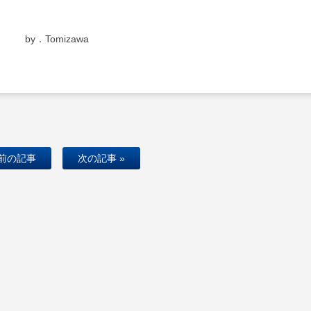
by．Tomizawa
 前の記事
次の記事 »