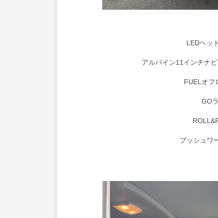
LEDヘッ
アルパイン11インチナ
FUELオ
GO
ROLL
ブッシュワ