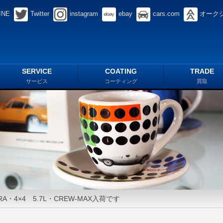
INE
Twitter
instagram
ebay
cars.com
オーク
SERVICE
COATING
TRADE
サービス
コーティング
買取
RA・4×4 5.7L・CREW-MAX入荷です