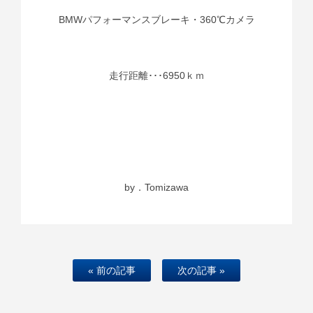
BMWパフォーマンスブレーキ・360℃カメラ
走行距離･･･6950ｋｍ
by．Tomizawa
« 前の記事
次の記事 »