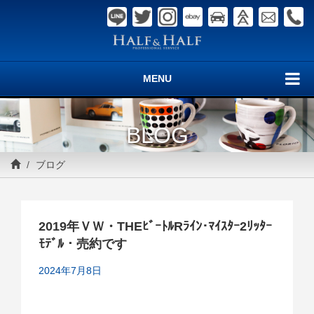
MENU
BLOG
ブログ
2019年ＶＷ・THEﾋﾞｰﾄﾙRﾗｲﾝ･ﾏｲｽﾀｰ2ﾘｯﾀｰ
ﾓﾃﾞﾙ・売約です
2024年7月8日