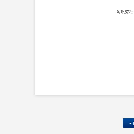
毎度弊社
«