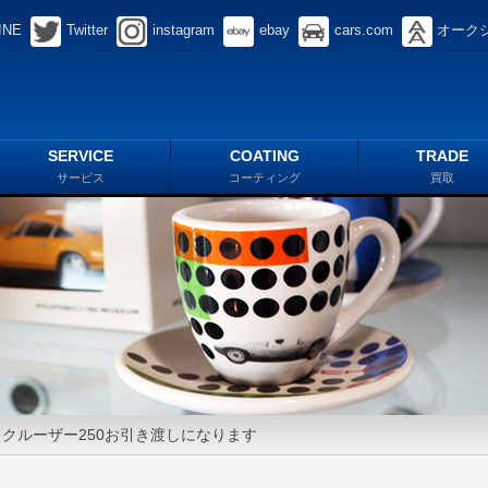
INE
Twitter
instagram
ebay
cars.com
オーク
SERVICE
COATING
TRADE
サービス
コーティング
買取
クルーザー250お引き渡しになります