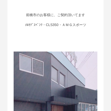
前橋市のお客様に、ご契約頂いてます
ﾒﾙｾﾃﾞｽﾍﾞﾝﾂ・CLS350・ＡＭＧスポーツ