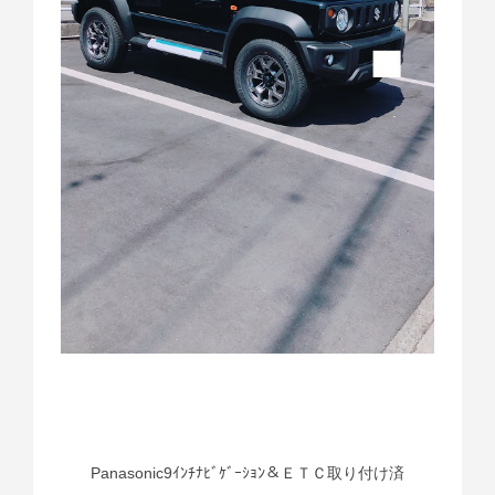
Panasonic9ｲﾝﾁﾅﾋﾞｹﾞｰｼｮﾝ＆ＥＴＣ取り付け済