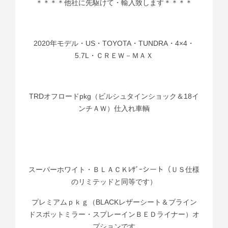
＊＊＊＊他社に先駆けて・輸入致します＊＊＊＊
2020年モデル・US・TOYOTA・TUNDRA・4×4・
5.7L・ＣＲＥＷ－ＭＡＸ
TRDオフロードpkg（ビルシュタインショック＆18イ
ンチＡＷ）仕入れ車輌
スーパーホワイト・ＢＬＡＣＫﾚｻﾞｰシート（ＵＳ仕様
のリミテッドと同等です）
プレミアムｐｋｇ（BLACKレザーシート＆ブライン
ドスポットミラー・スプレーインＢＥＤライナー）オ
プションです