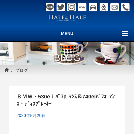
MENU
BLOG
ブログ
ＢＭＷ・530eｉﾊﾟﾌｫｰﾏﾝｽ＆740eiﾊﾟﾌｫｰﾏﾝ
ｽ・ﾃﾞｨｽﾌﾟﾚｰｷｰ
2020年5月20日