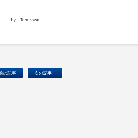
by．Tomizawa
 前の記事
次の記事 »