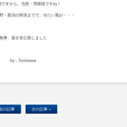
期ですから、当然・雪模様ですね！
野・新潟の県境までで、冷たい風が・・・
無事、届き安心致しました
by．Tomizawa
 前の記事
次の記事 »