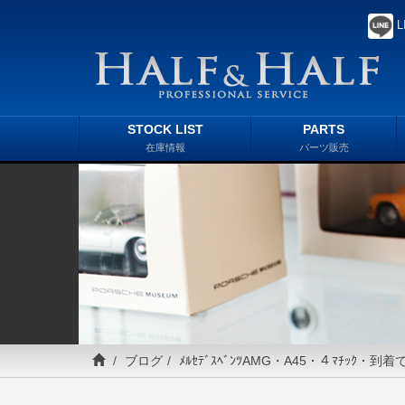
L
STOCK LIST
PARTS
在庫情報
パーツ販売
ブログ
ﾒﾙｾﾃﾞｽﾍﾞﾝﾂAMG・A45・４ﾏﾁｯｸ・到着