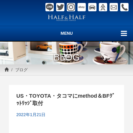
MENU
BLOG
ブログ
US・TOYOTA・タコマにmethod＆BFｸﾞ
ｯﾄﾘｯｼﾞ取付
2022年1月21日