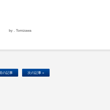
by．Tomizawa
 前の記事
次の記事 »